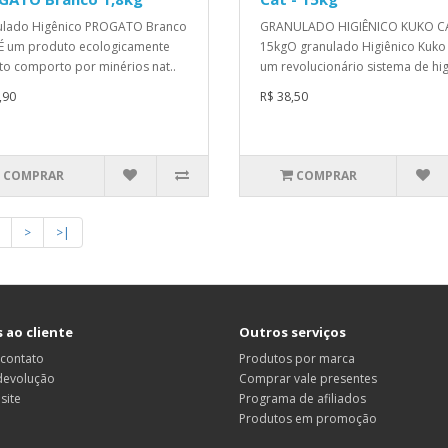
ulado Higênico PROGATO Branco
GRANULADO HIGIÊNICO KUKO CA
É um produto ecologicamente
15kgO granulado Higiênico Kuko 
to comporto por minérios nat..
um revolucionário sistema de hig
,90
R$ 38,50
COMPRAR
COMPRAR
>
>|
 ao cliente
Outros serviços
 contato
Produtos por marca
 devolução
Comprar vale presentes
site
Programa de afiliados
Produtos em promoção