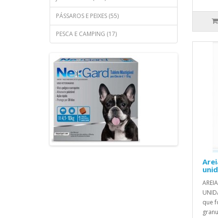
PÁSSAROS E PEIXES (55)
PESCA E CAMPING (17)
Arei
uni
AREIA
UNIDA
que f
granu