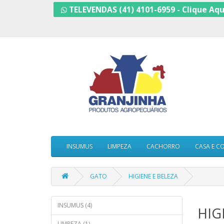
TELEVENDAS (41) 4101-6959 - Clique Aq
INSUMUS
LIMPEZA
CACHORRO
CASA E C
GATO
HIGIENE E BELEZA
INSUMUS (4)
HIG
LIMPEZA (1)