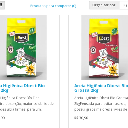
Organizar por:
Produtos para comparar (0)
a Higiênica Dbest Bío
Areia Higiênica Dbest Bí
 2kg
Grossa 2kg
 Higiênica Dbest Bío Fina
Areia Higiênica Dbest Bío Grossa
tra absorção, maior solubilidade
2kgPensada para evitar rastros,
rões ultra firmes, para um..
possui grãos maiores e livres de 
,90
R$ 30,90