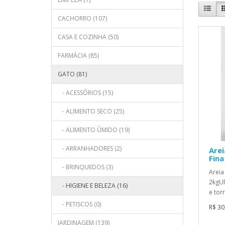
CACHORRO (107)
CASA E COZINHA (50)
FARMÁCIA (85)
GATO (81)
- ACESSÓRIOS (15)
- ALIMENTO SECO (25)
- ALIMENTO ÚMIDO (19)
- ARRANHADORES (2)
Arei
Fina
- BRINQUEDOS (3)
Areia
2kgUl
- HIGIENE E BELEZA (16)
e tor
- PETISCOS (0)
R$ 30
JARDINAGEM (139)