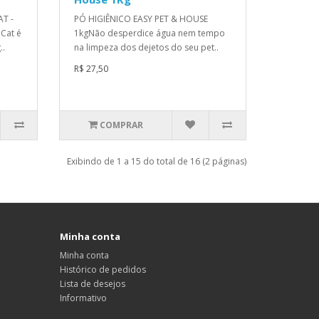
T -
PÓ HIGIÊNICO EASY PET & HOUSE
Cat é
1kgNão desperdice água nem tempo
..
na limpeza dos dejetos do seu pet..
R$ 27,50
COMPRAR
Exibindo de 1 a 15 do total de 16 (2 páginas)
Minha conta
Minha conta
Histórico de pedidos
Lista de desejos
Informativo