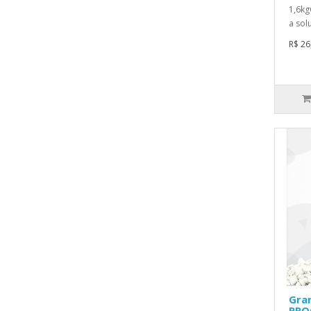
1,6kg
a solu
R$ 26
Gra
PRO