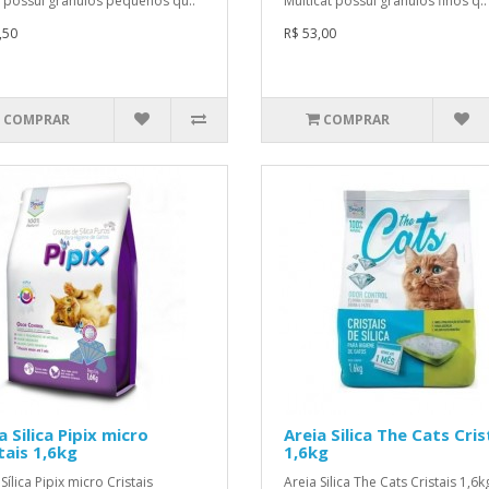
l possui grânulos pequenos qu..
Multicat possui grânulos finos q..
,50
R$ 53,00
COMPRAR
COMPRAR
a Silica Pipix micro
Areia Silica The Cats Cris
tais 1,6kg
1,6kg
Sílica Pipix micro Cristais
Areia Silica The Cats Cristais 1,6k