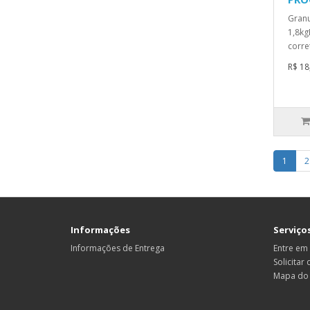
Gran
1,8kg
corre
R$ 18
1
2
Informações
Serviços
Informações de Entrega
Entre em
Solicitar
Mapa do 