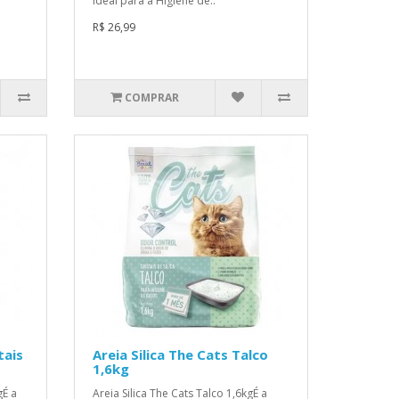
ideal para a Higiene de..
R$ 26,99
COMPRAR
tais
Areia Silica The Cats Talco
1,6kg
gÉ a
Areia Silica The Cats Talco 1,6kgÉ a