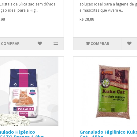
Cristais de Sílica são sem dúvida
solução ideal para a higiene de 
ção ideal para a Higi..
e mascotes que vivem e..
,99
R$ 29,99
COMPRAR
COMPRAR
nulado Higênico
Granulado Higiênico Kuk
GATO Branco 1,8kg
Cat - 15kg